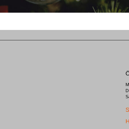
Ö
M
D
S
S
H