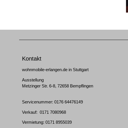
Kontakt
wohnmobile-erlangen.de in Stuttgart
Ausstellung
Metzinger Str. 6-8, 72658 Bempflingen
Servicenummer: 0176 64476149
Verkauf: 0171 7080968
Vermietung: 0171 8955039