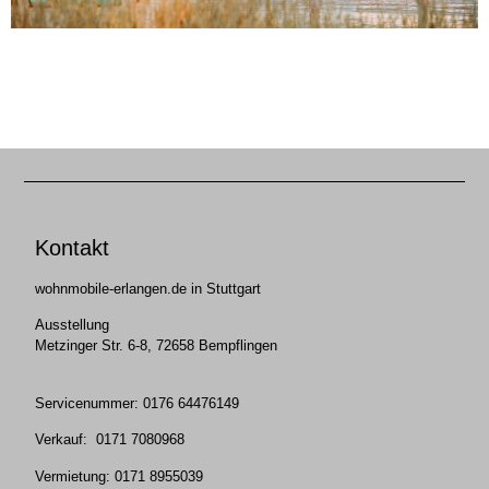
Kontakt
wohnmobile-erlangen.de in Stuttgart
Ausstellung
Metzinger Str. 6-8, 72658 Bempflingen
Servicenummer: 0176 64476149
Verkauf: 0171 7080968
Vermietung: 0171 8955039